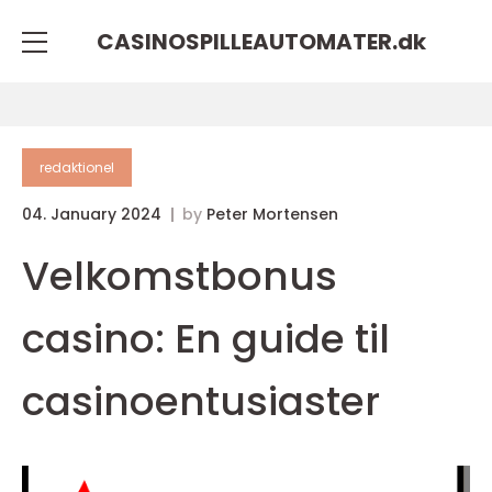
CASINOSPILLEAUTOMATER.
dk
redaktionel
04. January 2024
by
Peter Mortensen
Velkomstbonus
casino: En guide til
casinoentusiaster