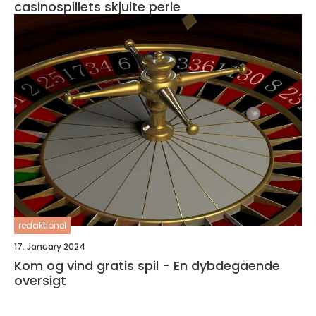
casinospillets skjulte perle
redaktionel
17. January 2024
Kom og vind gratis spil - En dybdegående
oversigt