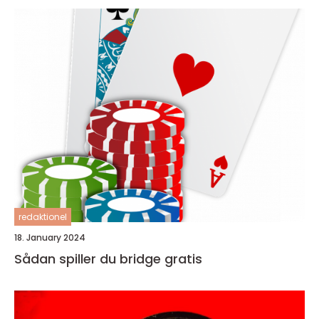
redaktionel
18. January 2024
Sådan spiller du bridge gratis