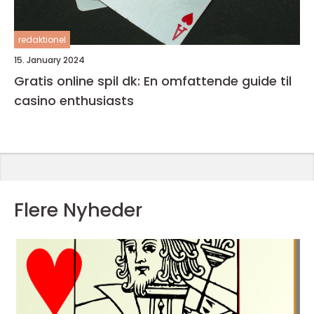
redaktionel
15. January 2024
Gratis online spil dk: En omfattende guide til
casino enthusiasts
Flere Nyheder