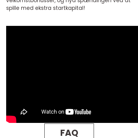
velkomstbonusser, og nyd spændingen ved at
spille med ekstra startkapital!
FAQ