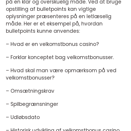
på en klar og overskuelig måde. Ved at bruge
opstilling af bulletpoints kan vigtige
oplysninger præsenteres på en letlæselig
måde. Her er et eksempel på, hvordan
bulletpoints kunne anvendes:
– Hvad er en velkomstbonus casino?
– Forklar konceptet bag velkomstbonusser.
– Hvad skal man være opmærksom på ved
velkomstbonusser?
– Omsætningskrav
– Spilbegrænsninger
– Udløbsdato
– Historisk udvikling af velkomstbonus casino