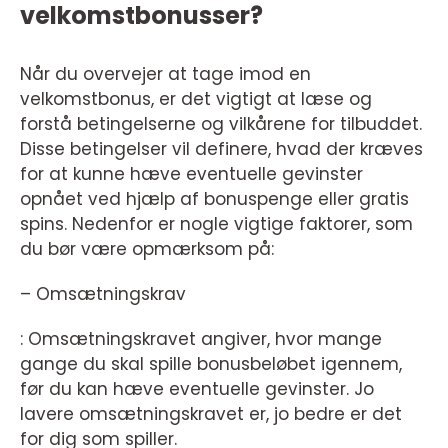
velkomstbonusser?
Når du overvejer at tage imod en
velkomstbonus, er det vigtigt at læse og
forstå betingelserne og vilkårene for tilbuddet.
Disse betingelser vil definere, hvad der kræves
for at kunne hæve eventuelle gevinster
opnået ved hjælp af bonuspenge eller gratis
spins. Nedenfor er nogle vigtige faktorer, som
du bør være opmærksom på:
– Omsætningskrav
: Omsætningskravet angiver, hvor mange
gange du skal spille bonusbeløbet igennem,
før du kan hæve eventuelle gevinster. Jo
lavere omsætningskravet er, jo bedre er det
for dig som spiller.