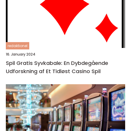
redaktionel
16. January 2024
Spil Gratis Syvkabale: En Dybdegående
Udforskning af Et Tidløst Casino Spil