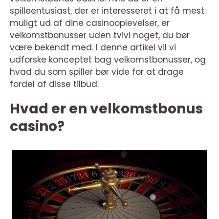
spilleentusiast, der er interesseret i at få mest
muligt ud af dine casinooplevelser, er
velkomstbonusser uden tvivl noget, du bør
være bekendt med. I denne artikel vil vi
udforske konceptet bag velkomstbonusser, og
hvad du som spiller bør vide for at drage
fordel af disse tilbud.
Hvad er en velkomstbonus
casino?