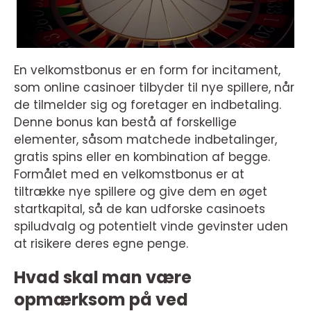
En velkomstbonus er en form for incitament,
som online casinoer tilbyder til nye spillere, når
de tilmelder sig og foretager en indbetaling.
Denne bonus kan bestå af forskellige
elementer, såsom matchede indbetalinger,
gratis spins eller en kombination af begge.
Formålet med en velkomstbonus er at
tiltrække nye spillere og give dem en øget
startkapital, så de kan udforske casinoets
spiludvalg og potentielt vinde gevinster uden
at risikere deres egne penge.
Hvad skal man være
opmærksom på ved