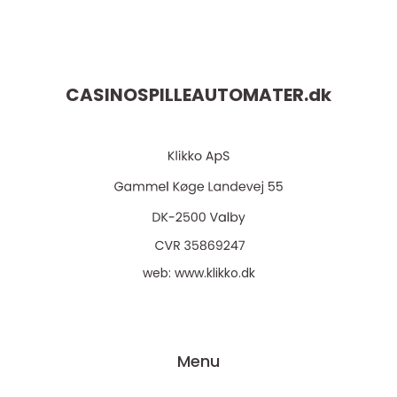
CASINOSPILLEAUTOMATER.
dk
web:
www.klikko.dk
Menu