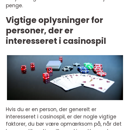
penge.
Vigtige oplysninger for
personer, der er
interesseret i casinospil
Hvis du er en person, der generelt er
interesseret i casinospil, er der nogle vigtige
faktorer, du bør være opmærksom på, når det