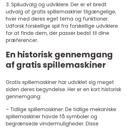
3. Spiludvalg og udviklere: Der er et bredt
udvalg af gratis spillemaskiner tilgængelige,
hver med deres eget tema og funktioner.
Udforsk forskellige spil fra forskellige udviklere
for at finde dem, der passer bedst til dine
præferencer.
En historisk gennemgang
af gratis spillemaskiner
Gratis spillemaskiner har udviklet sig meget
siden deres begyndelse. Her er en kort historisk
gennemgang:
– Tidlige spillemaskiner: De tidlige mekaniske
spillemaskiner havde få symboler og
begrænsede vindermuligheder. Disse