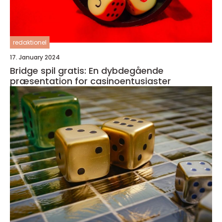
redaktionel
17. January 2024
Bridge spil gratis: En dybdegående
præsentation for casinoentusiaster