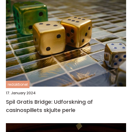
redaktionel
17. January 2024
Spil Gratis Bridge: Udforskning af
casinospillets skjulte perle