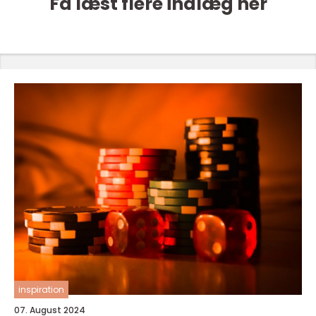
Få læst flere indlæg her
inspiration
07. August 2024