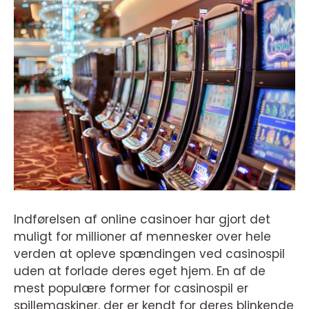
Indførelsen af online casinoer har gjort det
muligt for millioner af mennesker over hele
verden at opleve spændingen ved casinospil
uden at forlade deres eget hjem. En af de
mest populære former for casinospil er
spillemaskiner, der er kendt for deres blinkende