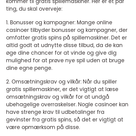
kommer til gratis spillemaskiner. Her er et par
ting, du skal overveje:
1. Bonusser og kampagner: Mange online
casinoer tilbyder bonusser og kampagner, der
omfatter gratis spins på spillemaskiner. Det er
altid godt at udnytte disse tilbud, da de kan
øge dine chancer for at vinde og give dig
mulighed for at prøve nye spil uden at bruge
dine egne penge.
2. Omsætningskrav og vilkår: Når du spiller
gratis spillemaskiner, er det vigtigt at læse
omsætningskrav og vilkår for at undgå
ubehagelige overraskelser. Nogle casinoer kan
have strenge krav til udbetalinger fra
gevinster fra gratis spins, så det er vigtigt at
være opmærksom på disse.