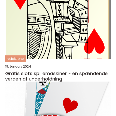
redaktionel
18. January 2024
Gratis slots spillemaskiner - en spændende
verden af underholdning