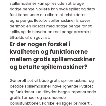
spillemaskiner kan spilles uden at bruge
rigtige penge. Spillere kan nyde spillet og dets
funktioner uden at risikere at miste deres
egne penge. Betalte spillemaskiner kræver
derimod en indsats med rigtige penge for at
spille, og de tilbyder en reel pengepræmie i
tilfælde af en gevinst.
Er der nogen forskel i
kvaliteten og funktionerne
mellem gratis spillemaskiner
og betalte spillemaskiner?
Generelt set vil både gratis spillemaskiner og
betalte spillemaskiner have lignende kvalitet
og funktioner. De tilbyder begge imponerende
grafik, temaer og spændende
bonusfunktioner. Forskellen ligger primært i,