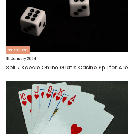
redaktionel
15. January 2024
Spil 7 Kabale Online Gratis Casino Spil for Alle