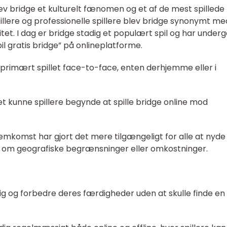
lev bridge et kulturelt fænomen og et af de mest spillede
sspillere og professionelle spillere blev bridge synonymt me
litet. I dag er bridge stadig et populært spil og har under
il gratis bridge” på onlineplatforme.
e primært spillet face-to-face, enten derhjemme eller i
 kunne spillere begynde at spille bridge online mod
fremkomst har gjort det mere tilgængeligt for alle at nyde
ig om geografiske begrænsninger eller omkostninger.
 sig og forbedre deres færdigheder uden at skulle finde en