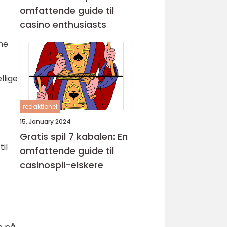
omfattende guide til
casino enthusiasts
ne
llige
redaktionel
15. January 2024
Gratis spil 7 kabalen: En
il
omfattende guide til
casinospil-elskere