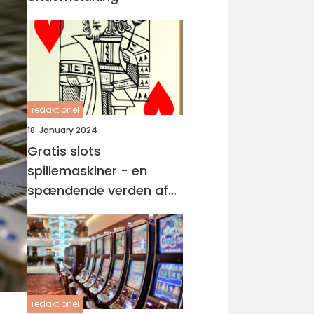
redaktionel
18. January 2024
Gratis slots
spillemaskiner - en
spændende verden af
underholdning
redaktionel