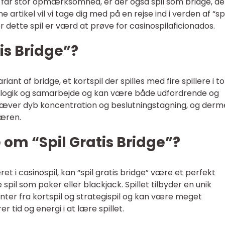
e får stor opmærksomhed, er der også spil som bridge, de
e artikel vil vi tage dig med på en rejse ind i verden af “spi
r dette spil er værd at prøve for casinospilaficionados.
is Bridge”?
riant af bridge, et kortspil der spilles med fire spillere i to
i, logik og samarbejde og kan være både udfordrende og
kræver dyb koncentration og beslutningstagning, og der
færen.
 om “Spil Gratis Bridge”?
ret i casinospil, kan “spil gratis bridge” være et perfekt
e spil som poker eller blackjack. Spillet tilbyder en unik
ter fra kortspil og strategispil og kan være meget
 tid og energi i at lære spillet.