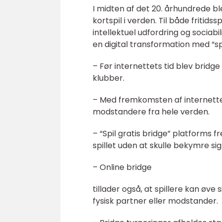
I midten af det 20. århundrede b
kortspil i verden. Til både fritid
intellektuel udfordring og sociabi
en digital transformation med “sp
– Før internettets tid blev bridg
klubber.
– Med fremkomsten af internettet
modstandere fra hele verden.
– “Spil gratis bridge” platforms 
spillet uden at skulle bekymre s
– Online bridge
tillader også, at spillere kan øve
fysisk partner eller modstander.