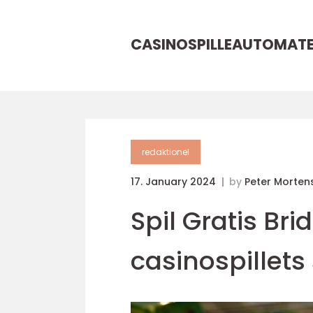
CASINOSPILLEAUTOMATE
redaktionel
17. January 2024
by
Peter Morten
Spil Gratis Bri
casinospillets 