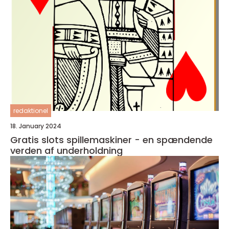
redaktionel
18. January 2024
Gratis slots spillemaskiner - en spændende
verden af underholdning