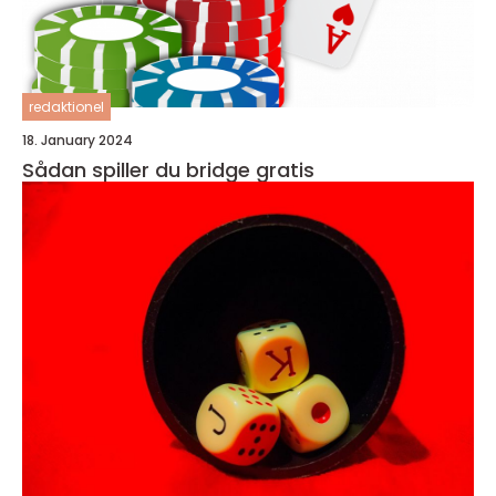
redaktionel
18. January 2024
Sådan spiller du bridge gratis