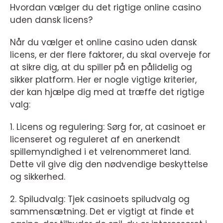
Hvordan vælger du det rigtige online casino
uden dansk licens?
Når du vælger et online casino uden dansk
licens, er der flere faktorer, du skal overveje for
at sikre dig, at du spiller på en pålidelig og
sikker platform. Her er nogle vigtige kriterier,
der kan hjælpe dig med at træffe det rigtige
valg:
1. Licens og regulering: Sørg for, at casinoet er
licenseret og reguleret af en anerkendt
spillemyndighed i et velrenommeret land.
Dette vil give dig den nødvendige beskyttelse
og sikkerhed.
2. Spiludvalg: Tjek casinoets spiludvalg og
sammensætning. Det er vigtigt at finde et