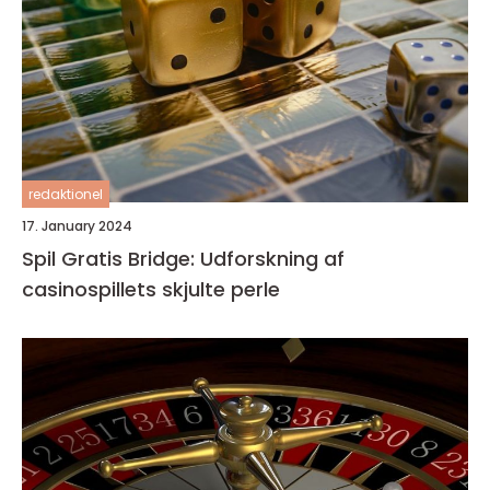
redaktionel
17. January 2024
Spil Gratis Bridge: Udforskning af
casinospillets skjulte perle