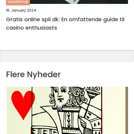
redaktionel
15. January 2024
Gratis online spil dk: En omfattende guide til
casino enthusiasts
Flere Nyheder