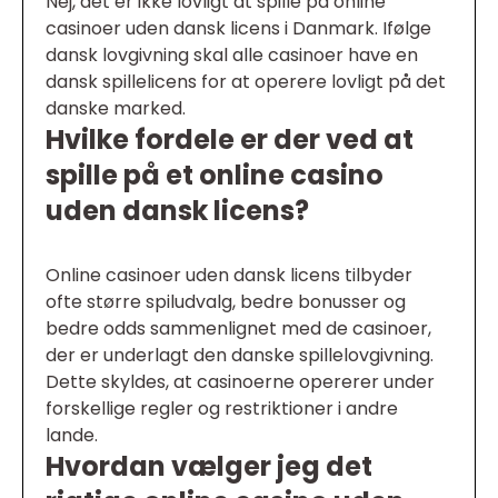
Nej, det er ikke lovligt at spille på online
casinoer uden dansk licens i Danmark. Ifølge
dansk lovgivning skal alle casinoer have en
dansk spillelicens for at operere lovligt på det
danske marked.
Hvilke fordele er der ved at
spille på et online casino
uden dansk licens?
Online casinoer uden dansk licens tilbyder
ofte større spiludvalg, bedre bonusser og
bedre odds sammenlignet med de casinoer,
der er underlagt den danske spillelovgivning.
Dette skyldes, at casinoerne opererer under
forskellige regler og restriktioner i andre
lande.
Hvordan vælger jeg det