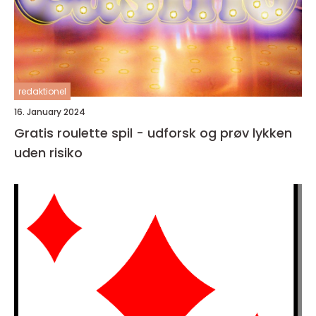
redaktionel
16. January 2024
Gratis roulette spil - udforsk og prøv lykken
uden risiko