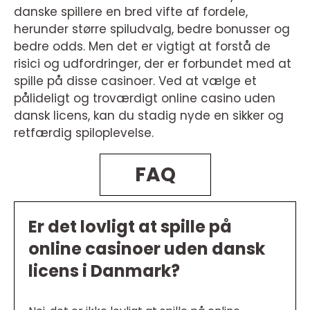
danske spillere en bred vifte af fordele,
herunder større spiludvalg, bedre bonusser og
bedre odds. Men det er vigtigt at forstå de
risici og udfordringer, der er forbundet med at
spille på disse casinoer. Ved at vælge et
pålideligt og troværdigt online casino uden
dansk licens, kan du stadig nyde en sikker og
retfærdig spiloplevelse.
FAQ
Er det lovligt at spille på
online casinoer uden dansk
licens i Danmark?