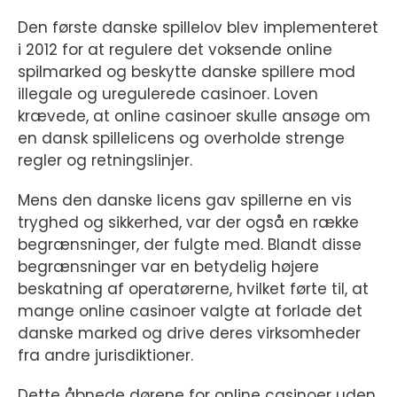
Den første danske spillelov blev implementeret
i 2012 for at regulere det voksende online
spilmarked og beskytte danske spillere mod
illegale og uregulerede casinoer. Loven
krævede, at online casinoer skulle ansøge om
en dansk spillelicens og overholde strenge
regler og retningslinjer.
Mens den danske licens gav spillerne en vis
tryghed og sikkerhed, var der også en række
begrænsninger, der fulgte med. Blandt disse
begrænsninger var en betydelig højere
beskatning af operatørerne, hvilket førte til, at
mange online casinoer valgte at forlade det
danske marked og drive deres virksomheder
fra andre jurisdiktioner.
Dette åbnede dørene for online casinoer uden