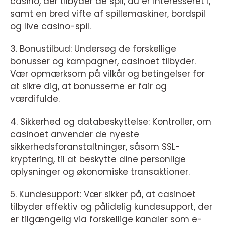
casino, der tilbyder de spil, du er interesseret i,
samt en bred vifte af spillemaskiner, bordspil
og live casino-spil.
3. Bonustilbud: Undersøg de forskellige
bonusser og kampagner, casinoet tilbyder.
Vær opmærksom på vilkår og betingelser for
at sikre dig, at bonusserne er fair og
værdifulde.
4. Sikkerhed og databeskyttelse: Kontroller, om
casinoet anvender de nyeste
sikkerhedsforanstaltninger, såsom SSL-
kryptering, til at beskytte dine personlige
oplysninger og økonomiske transaktioner.
5. Kundesupport: Vær sikker på, at casinoet
tilbyder effektiv og pålidelig kundesupport, der
er tilgængelig via forskellige kanaler som e-