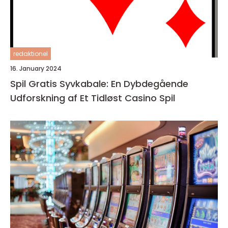
redaktionel
16. January 2024
Spil Gratis Syvkabale: En Dybdegående
Udforskning af Et Tidløst Casino Spil