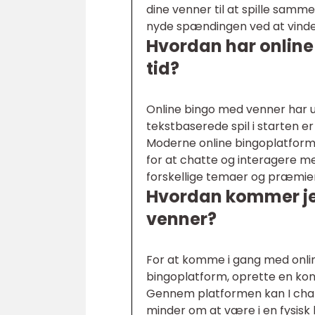
dine venner til at spille sammen
nyde spændingen ved at vinde 
Hvordan har online
tid?
Online bingo med venner har ud
tekstbaserede spil i starten 
Moderne online bingoplatforme
for at chatte og interagere med
forskellige temaer og præmier
Hvordan kommer je
venner?
For at komme i gang med onlin
bingoplatform, oprette en kont
Gennem platformen kan I chatte
minder om at være i en fysisk