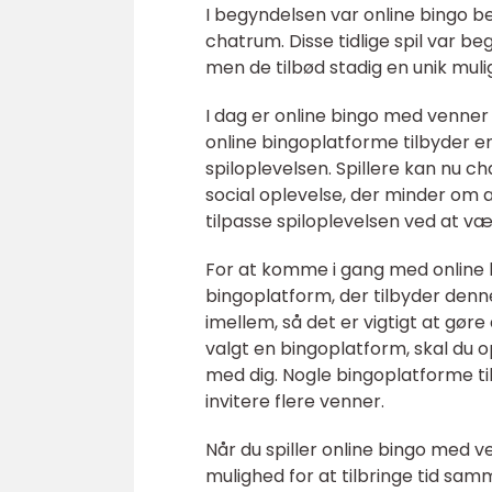
I begyndelsen var online bingo be
chatrum. Disse tidlige spil var 
men de tilbød stadig en unik muli
I dag er online bingo med venn
online bingoplatforme tilbyder en
spiloplevelsen. Spillere kan nu ch
social oplevelse, der minder om a
tilpasse spiloplevelsen ved at v
For at komme i gang med online b
bingoplatform, der tilbyder denn
imellem, så det er vigtigt at gøre
valgt en bingoplatform, skal du o
med dig. Nogle bingoplatforme ti
invitere flere venner.
Når du spiller online bingo med ve
mulighed for at tilbringe tid sam