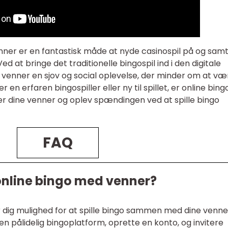
enner er en fantastisk måde at nyde casinospil på og samt
d at bringe det traditionelle bingospil ind i den digitale
 venner en sjov og social oplevelse, der minder om at vær
 en erfaren bingospiller eller ny til spillet, er online bing
r dine venner og oplev spændingen ved at spille bingo
FAQ
online bingo med venner?
 dig mulighed for at spille bingo sammen med dine venne
 en pålidelig bingoplatform, oprette en konto, og invitere