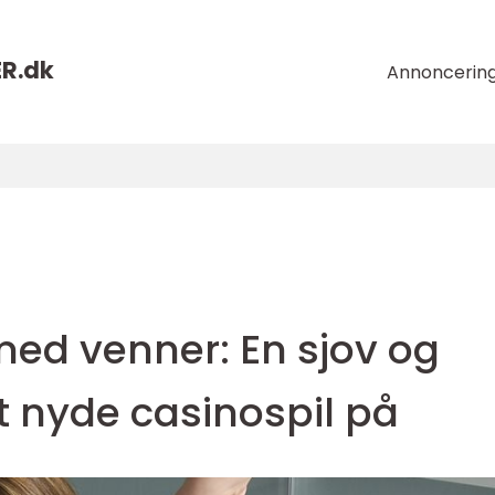
R.
dk
Annoncerin
med venner: En sjov og
t nyde casinospil på