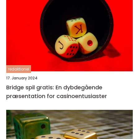
redaktionel
17. January 2024
Bridge spil gratis: En dybdegående
præsentation for casinoentusiaster