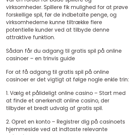
virksomheder. Spillere fik mulighed for at prøve
forskellige spil, før de indbetalte penge, og
virksomhederne kunne tiltrække flere
potentielle kunder ved at tilbyde denne
attraktive funktion.
Sådan får du adgang til gratis spil på online
casinoer – en trinvis guide
For at få adgang til gratis spil på online
casinoer er det vigtigt at følge nogle enkle trin:
1. Vælg et pålideligt online casino – Start med
at finde et anerkendt online casino, der
tilbyder et bredt udvalg af gratis spil.
2. Opret en konto – Registrer dig på casinoets
hjemmeside ved at indtaste relevante