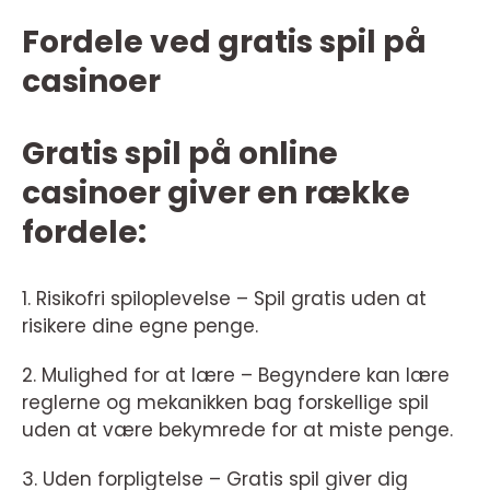
Fordele ved gratis spil på
casinoer
Gratis spil på online
casinoer giver en række
fordele:
1. Risikofri spiloplevelse – Spil gratis uden at
risikere dine egne penge.
2. Mulighed for at lære – Begyndere kan lære
reglerne og mekanikken bag forskellige spil
uden at være bekymrede for at miste penge.
3. Uden forpligtelse – Gratis spil giver dig