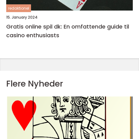
redaktionel
15. January 2024
Gratis online spil dk: En omfattende guide til
casino enthusiasts
Flere Nyheder