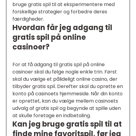
bruge gratis spil til at eksperimentere med
forskellige strategier og forbedre deres
færdigheder.
Hvordan får jeg adgang til
gratis spil på online
casinoer?
For at få adgang til gratis spil på online
casinoer skal du følge nogle enkle trin. Først
skal du vælge et pålideligt online casino, der
tilbyder gratis spil. Derefter skal du oprette en
konto på casinoets hjemmeside. Når din konto
er oprettet, kan du vælge mellem casinoets
udvalg af gratis spil og begynde at spille uden
at skulle foretage en indbetaling.
Kan jeg bruge gratis spil til at
finde mine favoritspil, før jeg