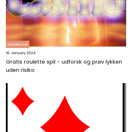
redaktionel
16. January 2024
Gratis roulette spil - udforsk og prøv lykken
uden risiko