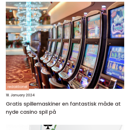
redaktionel
18. January 2024
Gratis spillemaskiner en fantastisk måde at
nyde casino spil på