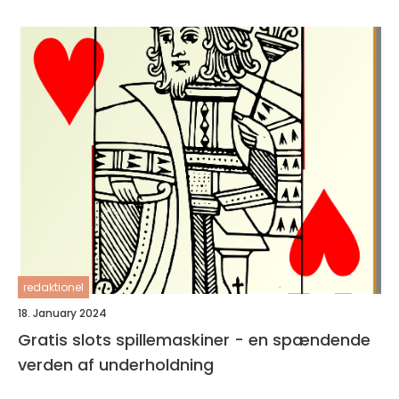
redaktionel
18. January 2024
Gratis slots spillemaskiner - en spændende
verden af underholdning