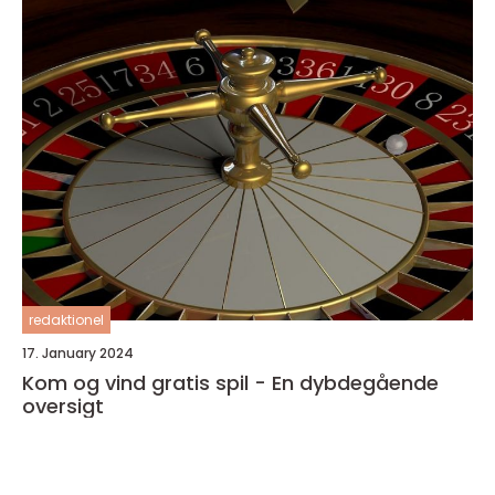
redaktionel
17. January 2024
Kom og vind gratis spil - En dybdegående
oversigt