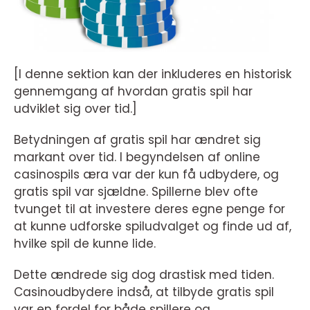
[I denne sektion kan der inkluderes en historisk
gennemgang af hvordan gratis spil har
udviklet sig over tid.]
Betydningen af gratis spil har ændret sig
markant over tid. I begyndelsen af online
casinospils æra var der kun få udbydere, og
gratis spil var sjældne. Spillerne blev ofte
tvunget til at investere deres egne penge for
at kunne udforske spiludvalget og finde ud af,
hvilke spil de kunne lide.
Dette ændrede sig dog drastisk med tiden.
Casinoudbydere indså, at tilbyde gratis spil
var en fordel for både spillere og