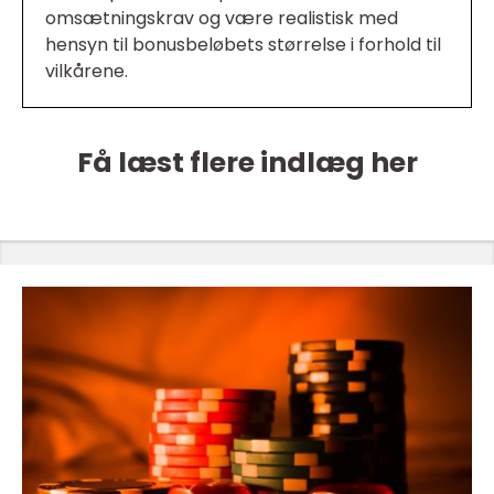
omsætningskrav og være realistisk med
hensyn til bonusbeløbets størrelse i forhold til
vilkårene.
Få læst flere indlæg her