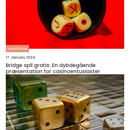
redaktionel
17. January 2024
Bridge spil gratis: En dybdegående
præsentation for casinoentusiaster