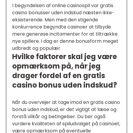
I begyndelsen af online casinospil var gratis
casino bonusser uden indskud næsten ikke-
eksisterende. Men med den stigende
konkurrence begyndte casinoer at tilbyde
mere generøse incitamenter for at tiltrække
nye spillere. I dag er denne bonusform meget
udbredt og populær.
Hvilke faktorer skal jeg være
opmærksom på, når jeg
drager fordel af en gratis
casino bonus uden indskud?
Når du overvejer at tage imod en gratis casino
bonus uden indskud, er det vigtigt at læse og
forstå vilkår og betingelser. Du bør også
vurdere kvaliteten af spiludvalget på casinoet,
være opmærksom på eventuelle