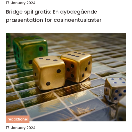
17. January 2024
Bridge spil gratis: En dybdegående
præsentation for casinoentusiaster
redaktionel
17. January 2024