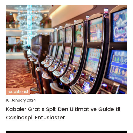
redaktionel
16. January 2024
Kabaler Gratis Spil: Den Ultimative Guide til
Casinospil Entusiaster