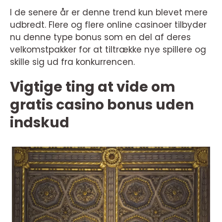
I de senere år er denne trend kun blevet mere
udbredt. Flere og flere online casinoer tilbyder
nu denne type bonus som en del af deres
velkomstpakker for at tiltrække nye spillere og
skille sig ud fra konkurrencen.
Vigtige ting at vide om
gratis casino bonus uden
indskud