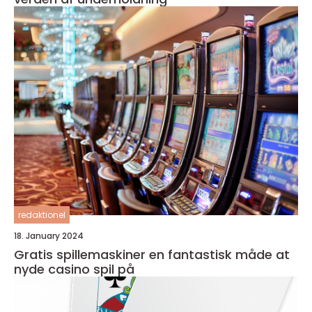
redaktionel
18. January 2024
Gratis spillemaskiner en fantastisk måde at
nyde casino spil på