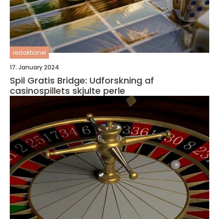
redaktionel
17. January 2024
Spil Gratis Bridge: Udforskning af
casinospillets skjulte perle