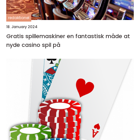
redaktionel
18. January 2024
Gratis spillemaskiner en fantastisk måde at
nyde casino spil på