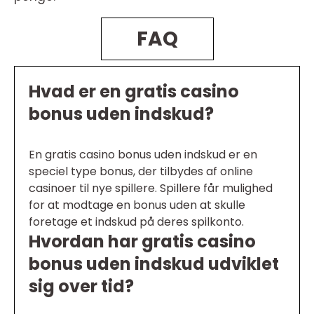
FAQ
Hvad er en gratis casino
bonus uden indskud?
En gratis casino bonus uden indskud er en
speciel type bonus, der tilbydes af online
casinoer til nye spillere. Spillere får mulighed
for at modtage en bonus uden at skulle
foretage et indskud på deres spilkonto.
Hvordan har gratis casino
bonus uden indskud udviklet
sig over tid?