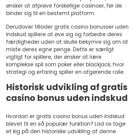
ønsker at afprøve forskellige casinoer, før de
binder sig til en bestemt platform.
Derudover tillader gratis casino bonusser uden
indskud spillere at øve sig og forbedre deres
færdigheder uden at skulle bekymre sig om at
miste deres egne penge. Dette er særligt
vigtigt for spillere, der ønsker at lære
komplekse spil som poker eller blackjack, hvor
strategi og erfaring spiller en afgørende rolle.
Historisk udvikling af gratis
casino bonus uden indskud
Hvordan er gratis casino bonus uden indskud
blevet til en så populær funktion? Lad os tage
et kig på den historiske udvikling af denne