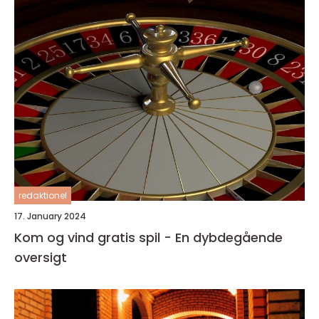
redaktionel
17. January 2024
Kom og vind gratis spil - En dybdegående
oversigt