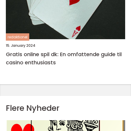
redaktionel
15. January 2024
Gratis online spil dk: En omfattende guide til
casino enthusiasts
Flere Nyheder