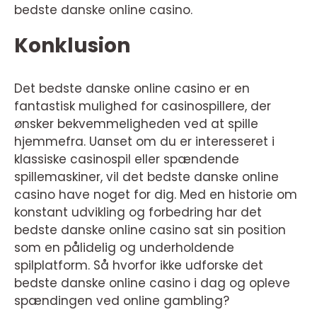
bedste danske online casino.
Konklusion
Det bedste danske online casino er en
fantastisk mulighed for casinospillere, der
ønsker bekvemmeligheden ved at spille
hjemmefra. Uanset om du er interesseret i
klassiske casinospil eller spændende
spillemaskiner, vil det bedste danske online
casino have noget for dig. Med en historie om
konstant udvikling og forbedring har det
bedste danske online casino sat sin position
som en pålidelig og underholdende
spilplatform. Så hvorfor ikke udforske det
bedste danske online casino i dag og opleve
spændingen ved online gambling?