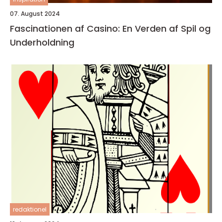
07. August 2024
Fascinationen af Casino: En Verden af Spil og
Underholdning
redaktionel