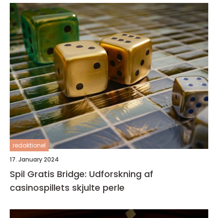
redaktionel
17. January 2024
Spil Gratis Bridge: Udforskning af
casinospillets skjulte perle