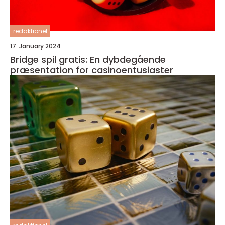
redaktionel
17. January 2024
Bridge spil gratis: En dybdegående
præsentation for casinoentusiaster