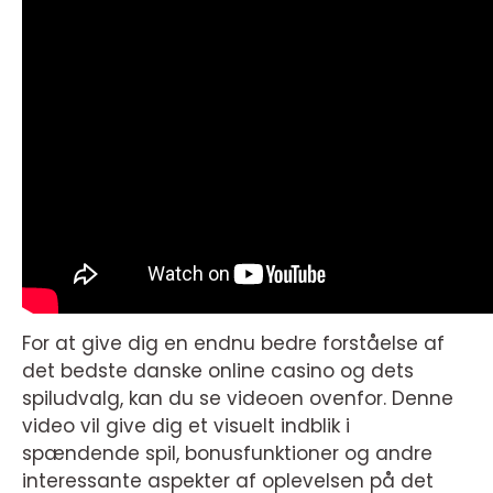
For at give dig en endnu bedre forståelse af
det bedste danske online casino og dets
spiludvalg, kan du se videoen ovenfor. Denne
video vil give dig et visuelt indblik i
spændende spil, bonusfunktioner og andre
interessante aspekter af oplevelsen på det