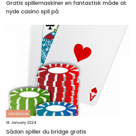
Gratis spillemaskiner en fantastisk måde at
nyde casino spil på
redaktionel
18. January 2024
Sådan spiller du bridge gratis