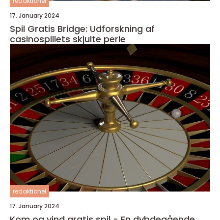
redaktionel
17. January 2024
Spil Gratis Bridge: Udforskning af
casinospillets skjulte perle
redaktionel
17. January 2024
Kom og vind gratis spil - En dybdegående