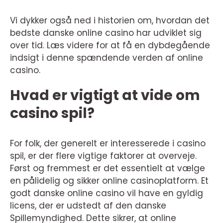
Vi dykker også ned i historien om, hvordan det
bedste danske online casino har udviklet sig
over tid. Læs videre for at få en dybdegående
indsigt i denne spændende verden af online
casino.
Hvad er vigtigt at vide om
casino spil?
For folk, der generelt er interesserede i casino
spil, er der flere vigtige faktorer at overveje.
Først og fremmest er det essentielt at vælge
en pålidelig og sikker online casinoplatform. Et
godt danske online casino vil have en gyldig
licens, der er udstedt af den danske
Spillemyndighed. Dette sikrer, at online