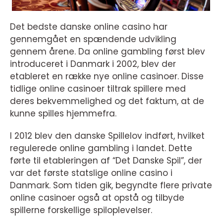
Det bedste danske online casino har
gennemgået en spændende udvikling
gennem årene. Da online gambling først blev
introduceret i Danmark i 2002, blev der
etableret en række nye online casinoer. Disse
tidlige online casinoer tiltrak spillere med
deres bekvemmelighed og det faktum, at de
kunne spilles hjemmefra.
I 2012 blev den danske Spillelov indført, hvilket
regulerede online gambling i landet. Dette
førte til etableringen af “Det Danske Spil”, der
var det første statslige online casino i
Danmark. Som tiden gik, begyndte flere private
online casinoer også at opstå og tilbyde
spillerne forskellige spiloplevelser.