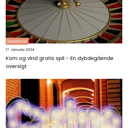
redaktionel
17. January 2024
Kom og vind gratis spil - En dybdegående
oversigt