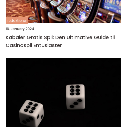
redaktionel
16. January 2024
Kabaler Gratis Spil: Den Ultimative Guide til
Casinospil Entusiaster