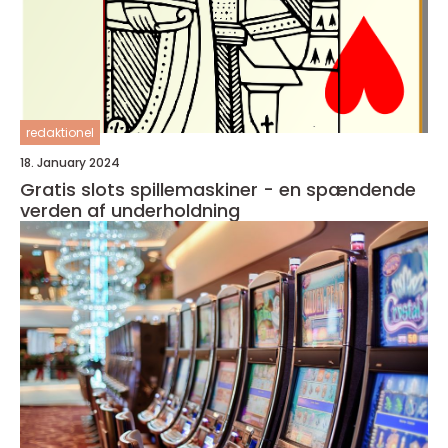
redaktionel
18. January 2024
Gratis slots spillemaskiner - en spændende
verden af underholdning