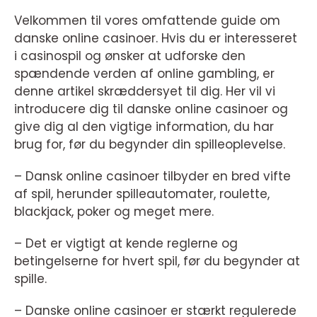
Velkommen til vores omfattende guide om
danske online casinoer. Hvis du er interesseret
i casinospil og ønsker at udforske den
spændende verden af online gambling, er
denne artikel skræddersyet til dig. Her vil vi
introducere dig til danske online casinoer og
give dig al den vigtige information, du har
brug for, før du begynder din spilleoplevelse.
– Dansk online casinoer tilbyder en bred vifte
af spil, herunder spilleautomater, roulette,
blackjack, poker og meget mere.
– Det er vigtigt at kende reglerne og
betingelserne for hvert spil, før du begynder at
spille.
– Danske online casinoer er stærkt regulerede