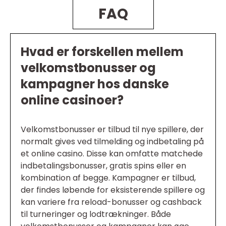
FAQ
Hvad er forskellen mellem
velkomstbonusser og
kampagner hos danske
online casinoer?
Velkomstbonusser er tilbud til nye spillere, der
normalt gives ved tilmelding og indbetaling på
et online casino. Disse kan omfatte matchede
indbetalingsbonusser, gratis spins eller en
kombination af begge. Kampagner er tilbud,
der findes løbende for eksisterende spillere og
kan variere fra reload-bonusser og cashback
til turneringer og lodtrækninger. Både