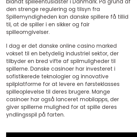
blandt spilleentusiaster i Danmark. På grund af
den strenge regulering og tilsyn fra
Spillemyndigheden kan danske spillere få tillid
til, at de spiller i en sikker og fair
spilleomgivelser.
I dag er det danske online casino marked
vokset til en betydelig industriel sektor, der
tilbyder en bred vifte af spilmuligheder til
spillerne. Danske casinoer har investeret i
sofistikerede teknologier og innovative
spilplatforme for at levere en førsteklasses
spilleoplevelse til deres brugere. Mange
casinoer har også lanceret mobilapps, der
giver spillerne mulighed for at spille deres
yndlingsspil på farten.