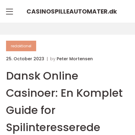
CASINOSPILLEAUTOMATER.
dk
redaktionel
25. October 2023
by
Peter Mortensen
Dansk Online
Casinoer: En Komplet
Guide for
Spilinteresserede