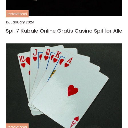
redaktionel
15. January 2024
Spil 7 Kabale Online Gratis Casino Spil for Alle
redaktionel