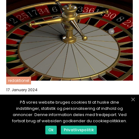
redaktionel
17. January 2024
Kom og vind gratis spil - En dybdegående
På vores website bruges cookies til at huske dine
oversigt
indstillinger, statistik og personalisering af indhold og
annoncer. Denne information deles med tredjepart. Ved
fortsat brug af websiden godkender du cookiepolitikken.
Ok
Privatlivspolitik