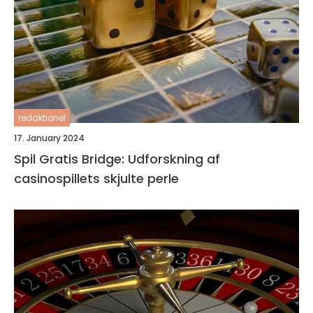
redaktionel
17. January 2024
Spil Gratis Bridge: Udforskning af
casinospillets skjulte perle