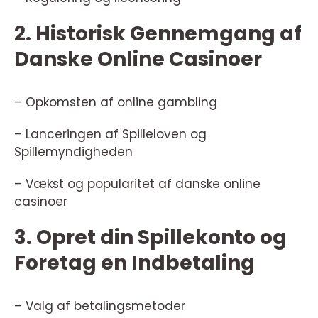
2. Historisk Gennemgang af
Danske Online Casinoer
– Opkomsten af online gambling
– Lanceringen af Spilleloven og
Spillemyndigheden
– Vækst og popularitet af danske online
casinoer
3. Opret din Spillekonto og
Foretag en Indbetaling
– Valg af betalingsmetoder