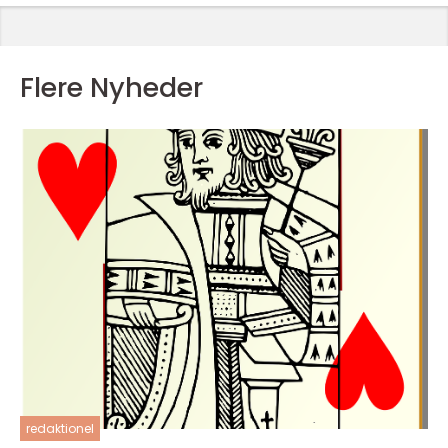
Flere Nyheder
redaktionel