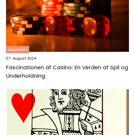
inspiration
07. August 2024
Fascinationen af Casino: En Verden af Spil og
Underholdning