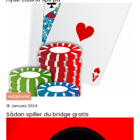
redaktionel
18. January 2024
Sådan spiller du bridge gratis