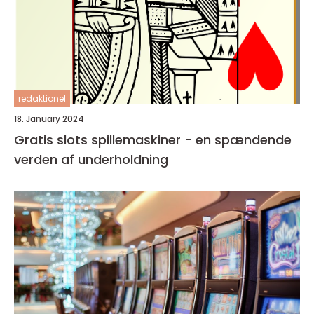
redaktionel
18. January 2024
Gratis slots spillemaskiner - en spændende
verden af underholdning