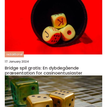
redaktionel
17. January 2024
Bridge spil gratis: En dybdegående
præsentation for casinoentusiaster