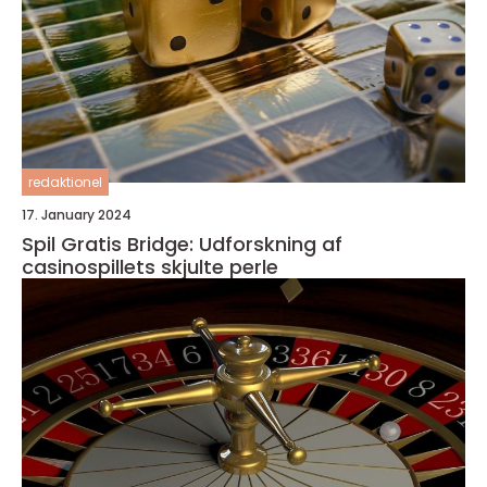
redaktionel
17. January 2024
Spil Gratis Bridge: Udforskning af
casinospillets skjulte perle