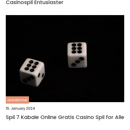
Casinospil Entusiaster
redaktionel
15. January 2024
Spil 7 Kabale Online Gratis Casino Spil for Alle