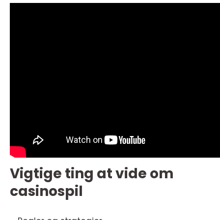
Vigtige ting at vide om
casinospil