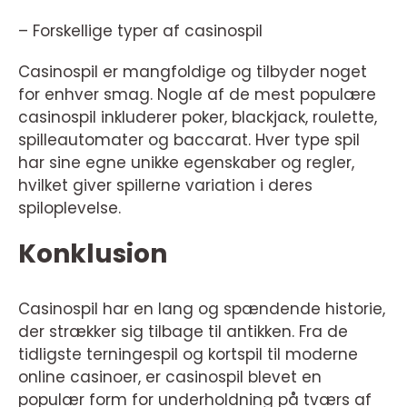
– Forskellige typer af casinospil
Casinospil er mangfoldige og tilbyder noget
for enhver smag. Nogle af de mest populære
casinospil inkluderer poker, blackjack, roulette,
spilleautomater og baccarat. Hver type spil
har sine egne unikke egenskaber og regler,
hvilket giver spillerne variation i deres
spiloplevelse.
Konklusion
Casinospil har en lang og spændende historie,
der strækker sig tilbage til antikken. Fra de
tidligste terningespil og kortspil til moderne
online casinoer, er casinospil blevet en
populær form for underholdning på tværs af