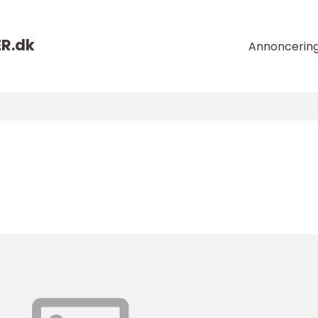
R.
dk
Annoncerin