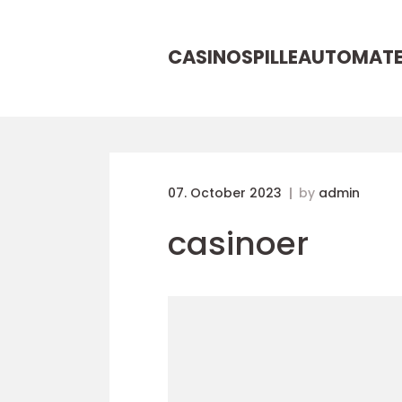
CASINOSPILLEAUTOMATE
07. October 2023
by
admin
casinoer