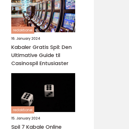
redaktionel
16. January 2024
Kabaler Gratis Spil: Den
Ultimative Guide til
Casinospil Entusiaster
redaktionel
15. January 2024
Spil 7 Kabale Online