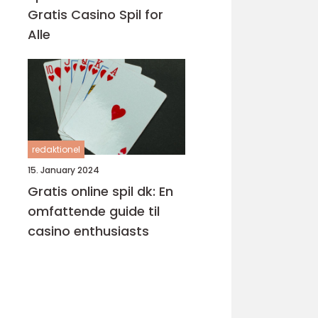
Gratis Casino Spil for
Alle
redaktionel
15. January 2024
Gratis online spil dk: En
omfattende guide til
casino enthusiasts