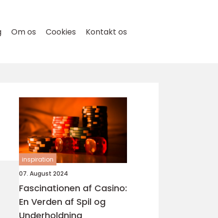
g
Om os
Cookies
Kontakt os
inspiration
07. August 2024
Fascinationen af Casino:
En Verden af Spil og
Underholdning