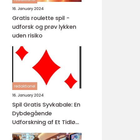
16. January 2024
Gratis roulette spil -
udforsk og prøv lykken
uden risiko
redaktionel
16. January 2024
Spil Gratis Syvkabale: En
Dybdegående
Udforskning af Et Tidløst
Casino Spil