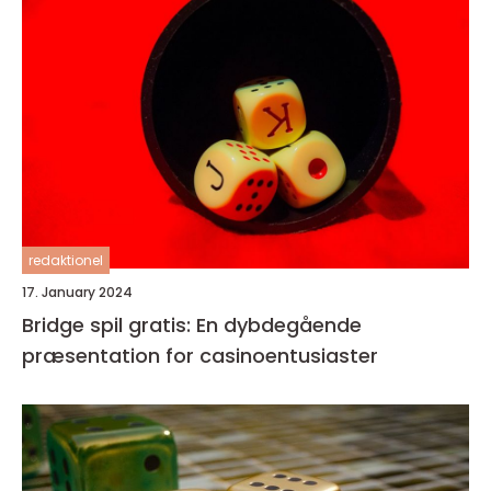
redaktionel
17. January 2024
Bridge spil gratis: En dybdegående
præsentation for casinoentusiaster