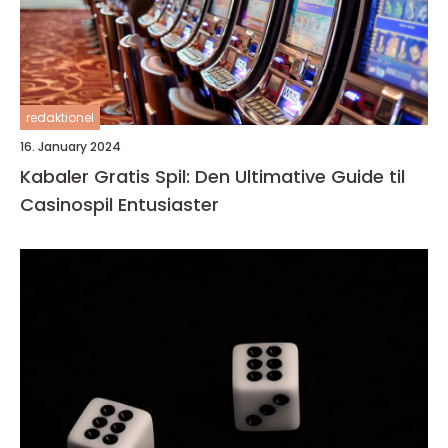
redaktionel
16. January 2024
Kabaler Gratis Spil: Den Ultimative Guide til
Casinospil Entusiaster