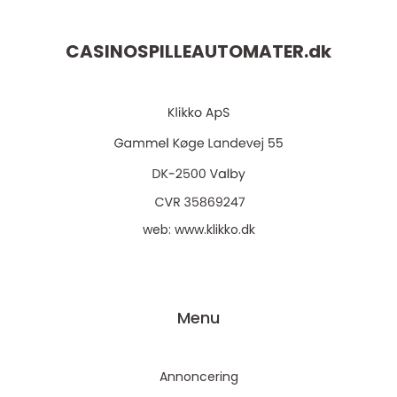
CASINOSPILLEAUTOMATER.
dk
web:
www.klikko.dk
Menu
Annoncering