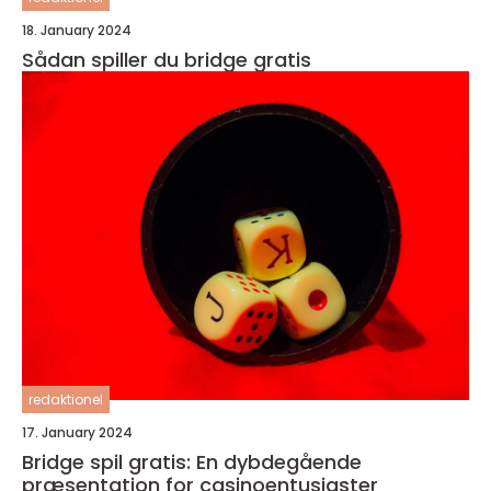
18. January 2024
Sådan spiller du bridge gratis
redaktionel
17. January 2024
Bridge spil gratis: En dybdegående
præsentation for casinoentusiaster