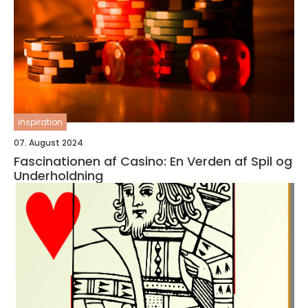
inspiration
07. August 2024
Fascinationen af Casino: En Verden af Spil og
Underholdning