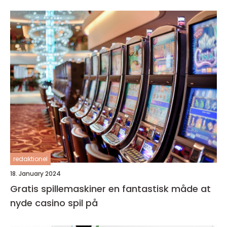
redaktionel
18. January 2024
Gratis spillemaskiner en fantastisk måde at
nyde casino spil på