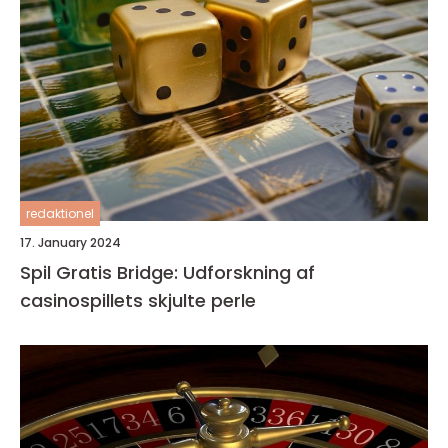
redaktionel
17. January 2024
Spil Gratis Bridge: Udforskning af
casinospillets skjulte perle