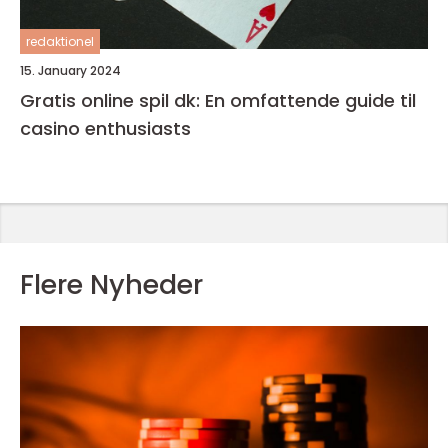
redaktionel
15. January 2024
Gratis online spil dk: En omfattende guide til
casino enthusiasts
Flere Nyheder