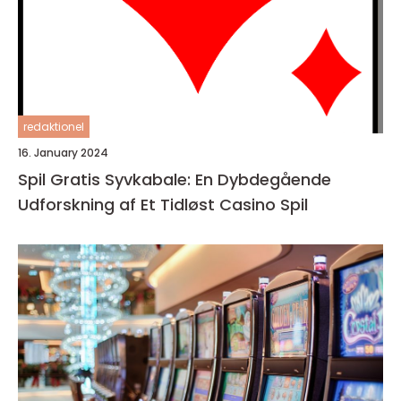
redaktionel
16. January 2024
Spil Gratis Syvkabale: En Dybdegående
Udforskning af Et Tidløst Casino Spil