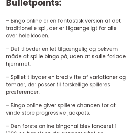
Bulletpoints:
– Bingo online er en fantastisk version af det
traditionelle spil, der er tilgængeligt for alle
over hele kloden.
– Det tilbyder en let tilgængelig og bekvem
måde at spille bingo på, uden at skulle forlade
hjemmet.
– Spillet tilbyder en bred vifte af variationer og
temaer, der passer til forskellige spilleres
præferencer.
– Bingo online giver spillere chancen for at
vinde store progressive jackpots.
– Den første online bingohal blev lanceret i