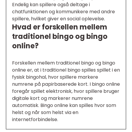
Endelig kan spillere også deltage i
chatfunktionen og kommunikere med andre
spillere, hvilket giver en social oplevelse.
Hvad er forskellen mellem
traditionel bingo og bingo
online?
Forskellen mellem traditionel bingo og bingo
online er, at i traditionel bingo spilles spillet i en
fysisk bingohal, hvor spillere markere
numrene på papirbaserede kort. I bingo online
foregår spillet elektronisk, hvor spillere bruger
digitale kort og markerer numrene
automatisk. Bingo online kan spilles hvor som
helst og når som helst via en
internetforbindelse.