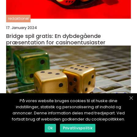
redaktionel
17. January 2024
Bridge spil gratis: En dybdegående
præsentation for casinoentusiaster
På vores website bruges cookies til at huske dine
indstillinger, statistik og personalisering af indhold og
annoncer. Denne information deles med tredjepart. Ved
fortsat brug af websiden godkender du cookiepolitikken.
Ok
Privatlivspolitik