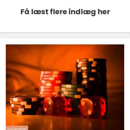
Få læst flere indlæg her
inspiration