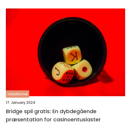
redaktionel
17. January 2024
Bridge spil gratis: En dybdegående
præsentation for casinoentusiaster