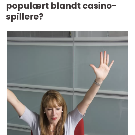
populært blandt casino-
spillere?