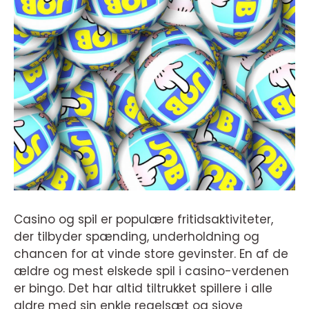
Casino og spil er populære fritidsaktiviteter,
der tilbyder spænding, underholdning og
chancen for at vinde store gevinster. En af de
ældre og mest elskede spil i casino-verdenen
er bingo. Det har altid tiltrukket spillere i alle
aldre med sin enkle regelsæt og sjove