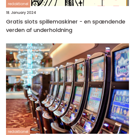
redaktionel
18. January 2024
Gratis slots spillemaskiner - en spændende
verden af underholdning
redaktionel