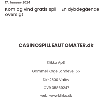
17. January 2024
Kom og vind gratis spil - En dybdegående
oversigt
CASINOSPILLEAUTOMATER.
dk
web:
www.klikko.dk