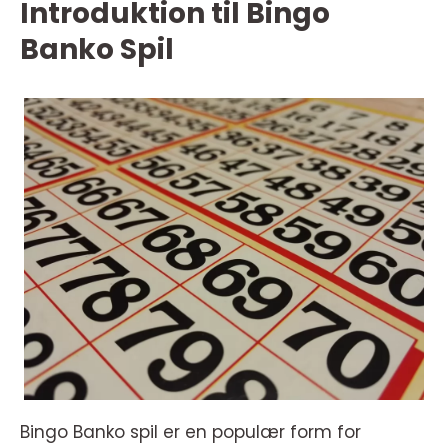
Introduktion til Bingo
Banko Spil
Bingo Banko spil er en populær form for