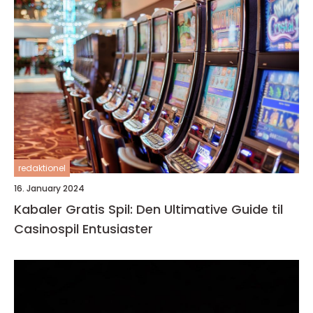
redaktionel
16. January 2024
Kabaler Gratis Spil: Den Ultimative Guide til
Casinospil Entusiaster