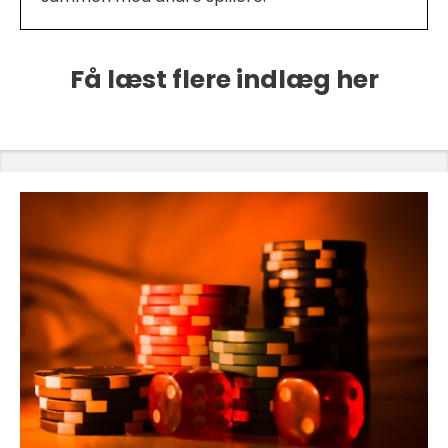
Få læst flere indlæg her