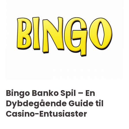
Bingo Banko Spil – En
Dybdegående Guide til
Casino-Entusiaster