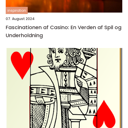
inspiration
07. August 2024
Fascinationen af Casino: En Verden af Spil og
Underholdning