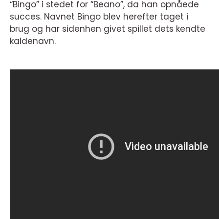
“Bingo” i stedet for “Beano”, da han opnåede
succes. Navnet Bingo blev herefter taget i
brug og har sidenhen givet spillet dets kendte
kaldenavn.