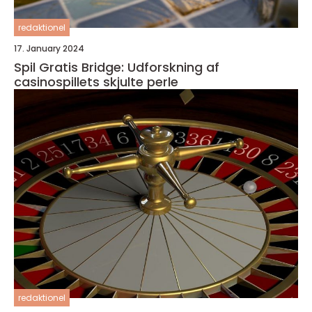
redaktionel
17. January 2024
Spil Gratis Bridge: Udforskning af
casinospillets skjulte perle
redaktionel