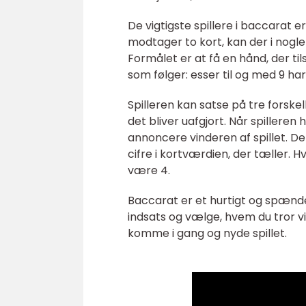
De vigtigste spillere i baccarat 
modtager to kort, kan der i nogle
Formålet er at få en hånd, der t
som følger: esser til og med 9 h
Spilleren kan satse på tre forskell
det bliver uafgjort. Når spilleren
annoncere vinderen af spillet. De
cifre i kortværdien, der tæller. 
være 4.
Baccarat er et hurtigt og spænde
indsats og vælge, hvem du tror vin
komme i gang og nyde spillet.