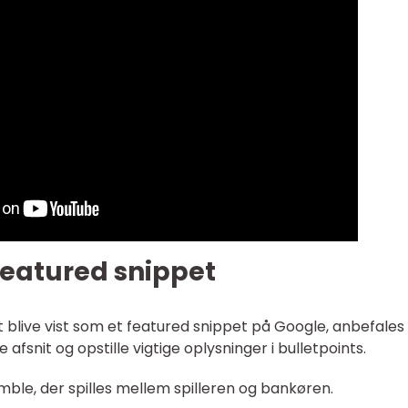
featured snippet
t blive vist som et featured snippet på Google, anbefales
 afsnit og opstille vigtige oplysninger i bulletpoints.
ble, der spilles mellem spilleren og bankøren.