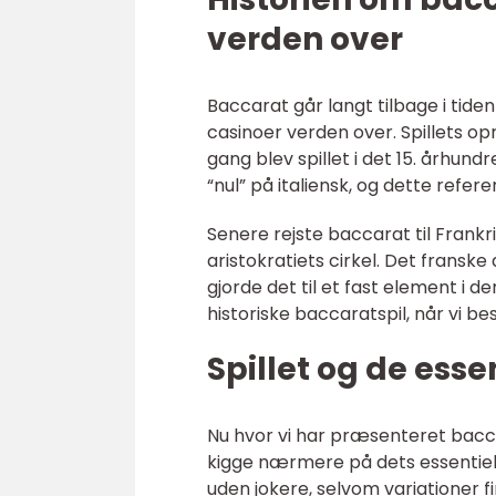
verden over
Baccarat går langt tilbage i tiden
casinoer verden over. Spillets op
gang blev spillet i det 15. århund
“nul” på italiensk, og dette refere
Senere rejste baccarat til Frank
aristokratiets cirkel. Det fransk
gjorde det til et fast element i d
historiske baccaratspil, når vi b
Spillet og de esse
Nu hvor vi har præsenteret baccar
kigge nærmere på dets essentielle 
uden jokere, selvom variationer f