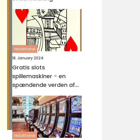
redaktionel
18. January 2024
Gratis slots
spillemaskiner - en
spændende verden af
underholdning
redaktionel