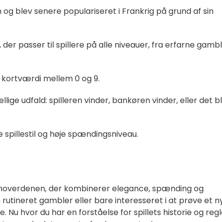
ien og blev senere populariseret i Frankrig på grund af sin
, der passer til spillere på alle niveauer, fra erfarne gamb
n kortværdi mellem 0 og 9.
llige udfald: spilleren vinder, bankøren vinder, eller det bl
e spillestil og høje spændingsniveau.
inoverdenen, der kombinerer elegance, spænding og
rutineret gambler eller bare interesseret i at prøve et n
. Nu hvor du har en forståelse for spillets historie og regl