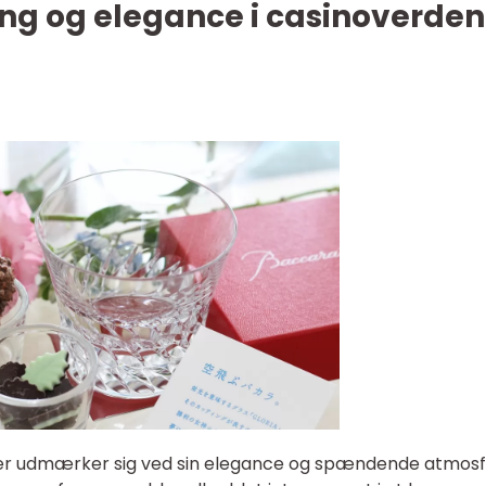
g og elegance i casinoverde
, der udmærker sig ved sin elegance og spændende atmo