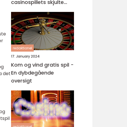
casinospillets skjulte
perle
ste
er
redaktionel
17. January 2024
Kom og vind gratis spil -
og
En dybdegående
a det
oversigt
 og
tspil
redaktionel